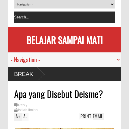
BELAJAR SAMPAI MATI
BREAK
Apa yang Disebut Deisme?
Reply
Istilah Ilmiah
A
A
PRINT
EMAIL
+
-