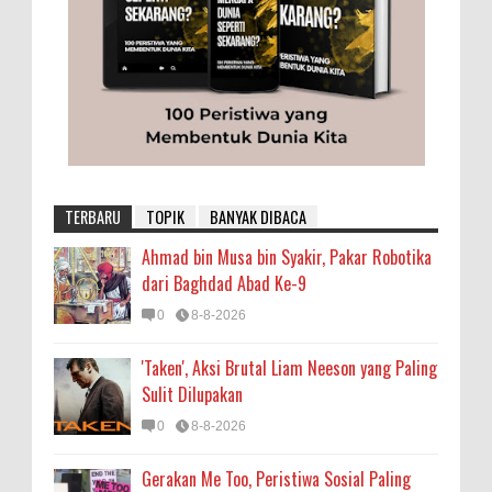
TERBARU
TOPIK
BANYAK DIBACA
Ahmad bin Musa bin Syakir, Pakar Robotika
dari Baghdad Abad Ke-9
0
8-8-2026
'Taken', Aksi Brutal Liam Neeson yang Paling
Sulit Dilupakan
0
8-8-2026
Gerakan Me Too, Peristiwa Sosial Paling