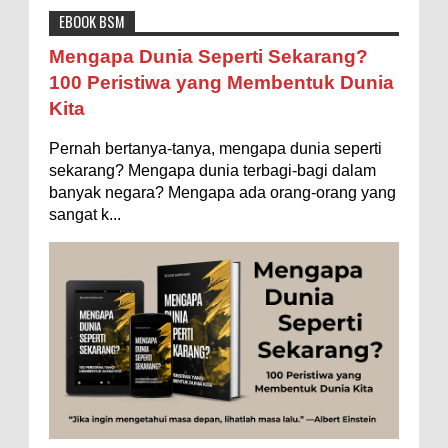
EBOOK BSM
Astronomi
Biologi
Budaya
Buku
Bumi
Mengapa Dunia Seperti Sekarang?
Entertainment
Fakta & Statistik
Fauna
Filsafat
100 Peristiwa yang Membentuk Dunia
Kita
Flora
Geografi
Hoeda's Note
Indonesia
Pernah bertanya-tanya, mengapa dunia seperti
Internasional
Internet
Iptek
Istilah Ilmiah
sekarang? Mengapa dunia terbagi-bagi dalam
Makanan & Minuman
Misteri
Mitologi
Nature
banyak negara? Mengapa ada orang-orang yang
sangat k...
Olahraga
Pendidikan
Peristiwa
Psikologi
Sains
Sejarah
Studi
Teknologi
Tips
Tokoh
Tubuh Manusia
Umum