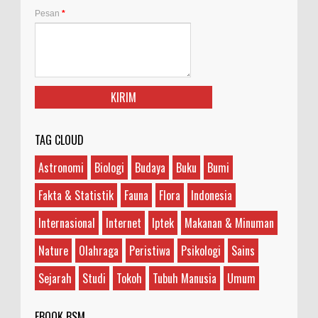
Pesan
*
TAG CLOUD
Astronomi
Biologi
Budaya
Buku
Bumi
Fakta & Statistik
Fauna
Flora
Indonesia
Internasional
Internet
Iptek
Makanan & Minuman
Nature
Olahraga
Peristiwa
Psikologi
Sains
Sejarah
Studi
Tokoh
Tubuh Manusia
Umum
EBOOK BSM