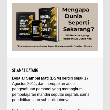
Olahraga
Pendidikan
Peristiwa
Psikologi
Sains
Sejarah
Studi
Teknologi
Tips
Tokoh
Tubuh Manusia
Umum
SELAMAT DATANG
Belajar Sampai Mati (BSM)
berdiri sejak 17
Agustus 2011, dan merupakan arsip
pengetahuan personal yang merangkum
pembelajaran mandiri seputar sejarah, sains,
pendidikan, dan subtopik lainnya.