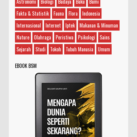
Astronomi
Biologi
Budaya
Buku
Bumi
Fakta & Statistik
Fauna
Flora
Indonesia
Internasional
Internet
Iptek
Makanan & Minuman
Nature
Olahraga
Peristiwa
Psikologi
Sains
Sejarah
Studi
Tokoh
Tubuh Manusia
Umum
EBOOK BSM