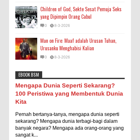
Children of God, Sekte Sesat Pemuja Seks
yang Dipimpin Orang Cabul
0
8-3-2026
Man on Fire: Maaf adalah Urusan Tuhan,
Urusanku Menghabisi Kalian
0
8-3-2026
EBOOK BSM
Astronomi
Biologi
Budaya
Buku
Bumi
Mengapa Dunia Seperti Sekarang?
Entertainment
Fakta & Statistik
Fauna
Filsafat
100 Peristiwa yang Membentuk Dunia
Kita
Flora
Geografi
Hoeda's Note
Indonesia
Pernah bertanya-tanya, mengapa dunia seperti
Internasional
Internet
Iptek
Istilah Ilmiah
sekarang? Mengapa dunia terbagi-bagi dalam
Makanan & Minuman
Misteri
Mitologi
Nature
banyak negara? Mengapa ada orang-orang yang
sangat k...