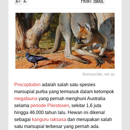
A
A
PRINT
EMAIL
+
-
Ilustrasi/abc.net.au
Procoptodon
adalah salah satu spesies
marsupial purba yang termasuk dalam kelompok
megafauna
yang pernah menghuni Australia
selama
periode Pleistosen
, sekitar 1,6 juta
hingga 46.000 tahun lalu. Hewan ini dikenal
sebagai
kanguru raksasa
dan merupakan salah
satu marsupial terbesar yang pernah ada.