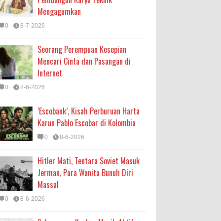
Mengagumkan
0
8-7-2026
Seorang Perempuan Kesepian
Mencari Cinta dan Pasangan di
Internet
0
8-6-2026
‘Escobank’, Kisah Perburuan Harta
Karun Pablo Escobar di Kolombia
0
8-6-2026
Hitler Mati, Tentara Soviet Masuk
Jerman, Para Wanita Bunuh Diri
Massal
0
8-6-2026