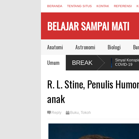
BERANDA
TENTANG SITUS
KONTAK
REFERENSI
K
BELAJAR SAMPAI MATI
Anatomi
Astronomi
Biologi
Bu
an Buku yang Mengubah Cara Manusia
Sinyal Konspirasi yang
Umum
BREAK
COVID-19
i, Autophagy, dan Sel yang Memakan Dirinya
Jonas Salk Wafat, Menin
R. L. Stine, Penulis Humo
Vaksin Polio
emampuan Regenerasi Seperti Axolotl,
anak
Reply
Buku
,
Tokoh