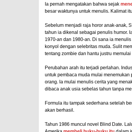
Ia pernah mengatakan bahwa sejak
mene
besar waktunya untuk menulis. Kalimat itu
Sebelum menjadi raja horor anak-anak, S
tahun ia dikenal sebagai penulis humor.
1970-an dan 1980-an. Di sana ia menulis 
konyol dengan selebritas muda. Sulit me
tentang zombie dan hantu justru memula
Perubahan arah itu terjadi perlahan. Ind
untuk pembaca muda mulai menemukan pasa
orang. Ia mulai menulis cerita yang menak
dibaca anak usia sebelas tahun tanpa m
Formula itu tampak sederhana setelah ber
akan berhasil.
Tahun 1986 muncul novel Blind Date. Lal
Amerika
membeli buku-buku itu
dalam j