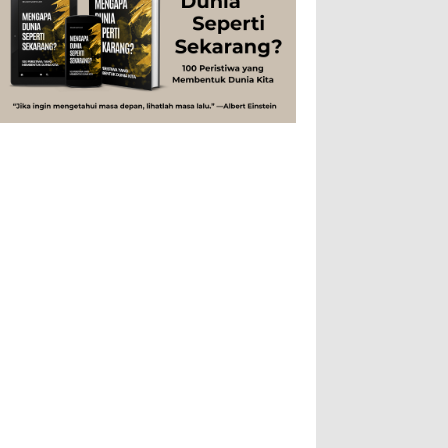
Studi
Teknologi
Tips
Tokoh
Rahasia Togel yang Tidak Dipahami
Tubuh Manusia
Umum
Pemain Togel
Ilustrasi/zdnet.com Ini adalah catatan
penutup untuk dua catatan saya
sebelumnya ( Judi Togel dan Impian Tolol Kaya
Mendadak dan Tidak Ada ...
Apa yang Disebut Impurities?
Ilustrasi/belmontmetals.com Impurities
adalah istilah yang digunakan untuk
menyebut zat-zat yang tidak diinginkan,
yang terdapat dalam suatu...
Apa yang Disebut Badan Golgi?
Ilustrasi/utakatikotak.com Badan Golgi
(disebut pula aparatus Golgi, kompleks
Golgi, atau diktiosom) adalah organel
yang dikaitkan denga...
Apakah UFO Benar-benar Ada?