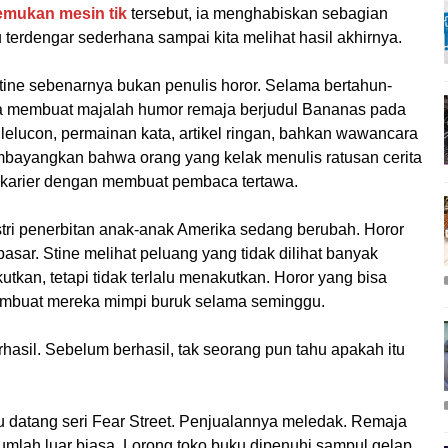
mukan mesin tik
tersebut, ia menghabiskan sebagian
 terdengar sederhana sampai kita melihat hasil akhirnya.
tine sebenarnya bukan penulis horor. Selama bertahun-
 Ia membuat majalah humor remaja berjudul Bananas pada
lelucon, permainan kata, artikel ringan, bahkan wawancara
mbayangkan bahwa orang yang kelak menulis ratusan cerita
i karier dengan membuat pembaca tertawa.
ustri penerbitan anak-anak Amerika sedang berubah. Horor
r. Stine melihat peluang yang tidak dilihat banyak
utkan, tetapi tidak terlalu menakutkan. Horor yang bisa
embuat mereka mimpi buruk selama seminggu.
hasil. Sebelum berhasil, tak seorang pun tahu apakah itu
u datang seri Fear Street. Penjualannya meledak. Remaja
umlah luar biasa. Lorong toko buku dipenuhi sampul gelap