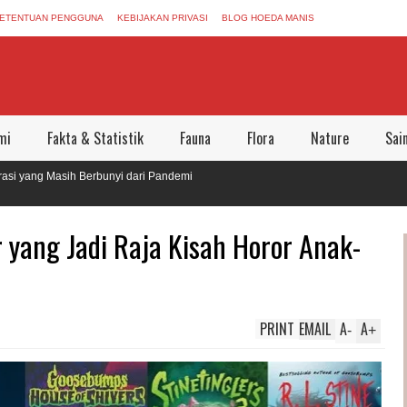
ETENTUAN PENGGUNA
KEBIJAKAN PRIVASI
BLOG HOEDA MANIS
mi
Fakta & Statistik
Fauna
Flora
Nature
Sai
 Masih Berbunyi dari Pandemi
ggalkan Dunia Aman Bersama
r yang Jadi Raja Kisah Horor Anak-
PRINT
EMAIL
A
A
-
+