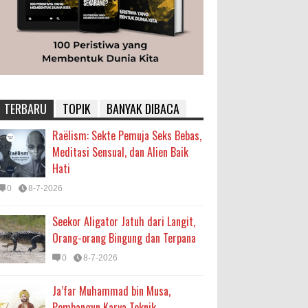
TERBARU
TOPIK
BANYAK DIBACA
Raëlism: Sekte Pemuja Seks Bebas,
Meditasi Sensual, dan Alien Baik
Hati
0
8-7-2026
Seekor Aligator Jatuh dari Langit,
Orang-orang Bingung dan Terpana
0
8-7-2026
Ja’far Muhammad bin Musa,
Pembangun Karya Teknik