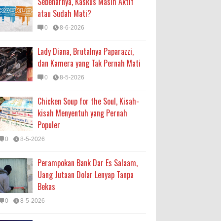
Sebenarnya, Kaskus Masih Aktif
atau Sudah Mati?
0
8-6-2026
Lady Diana, Brutalnya Paparazzi,
dan Kamera yang Tak Pernah Mati
0
8-5-2026
Chicken Soup for the Soul, Kisah-
kisah Menyentuh yang Pernah
Populer
0
8-5-2026
Perampokan Bank Dar Es Salaam,
Uang Jutaan Dolar Lenyap Tanpa
Bekas
0
8-5-2026