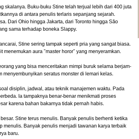
skalanya. Buku-buku Stine telah terjual lebih dari 400 juta
kannya di antara penulis terlaris sepanjang sejarah.
a. Dari Ohio hingga Jakarta, dari Toronto hingga São
ang sama terhadap boneka Slappy.
ncarai, Stine sering tampak seperti pria yang sangat biasa.
it menemukan aura "master horor" yang menyeramkan.
eorang yang bisa menceritakan mimpi buruk selama berjam-
am menyembunyikan seratus monster di lemari kelas.
soal disiplin, jadwal, atau teknik manajemen waktu. Pada
 berbeda. Ia tampaknya benar-benar menikmati proses
esar karena bahan bakarnya tidak pernah habis.
esar. Stine terus menulis. Banyak penulis berhenti ketika
p menulis. Banyak penulis menjadi tawanan karya terbaik
rya baru.