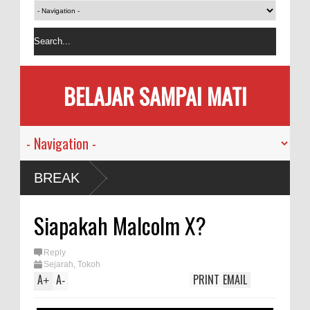
BELAJAR SAMPAI MATI
sia
BREAK
i
Siapakah Malcolm X?
an
Reply
Sejarah
,
Tokoh
ama
A
A
PRINT
EMAIL
+
-