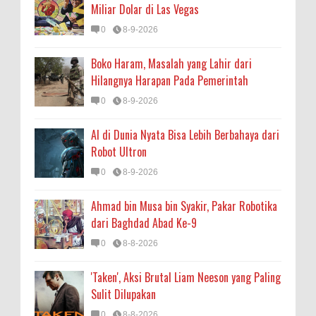
Miliar Dolar di Las Vegas
0
8-9-2026
Boko Haram, Masalah yang Lahir dari
Hilangnya Harapan Pada Pemerintah
0
8-9-2026
AI di Dunia Nyata Bisa Lebih Berbahaya dari
Robot Ultron
0
8-9-2026
Ahmad bin Musa bin Syakir, Pakar Robotika
dari Baghdad Abad Ke-9
0
8-8-2026
'Taken', Aksi Brutal Liam Neeson yang Paling
Sulit Dilupakan
0
8-8-2026