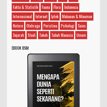
Guru?
Fakta & Statistik
Fauna
Flora
Indonesia
Ilustrasi/rockandrollgarage.com Antara Joe
Satriani dengan Steve Vai, sebenarnya siapa
Internasional
Internet
Iptek
Makanan & Minuman
yang guru dan siapa yang murid? Teman saya bilan...
Nature
Olahraga
Peristiwa
Psikologi
Sains
Sejarah
Studi
Tokoh
Tubuh Manusia
Umum
EBOOK BSM