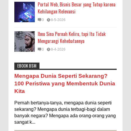
Portal Web, Bisnis Besar yang Tutup karena
Kehilangan Relevansi
0
8-5-2026
Ibnu Sina Pernah Keliru, tapi Itu Tidak
Mengurangi Kehebatannya
0
8-4-2026
EBOOK BSM
Astronomi
Biologi
Budaya
Buku
Bumi
Mengapa Negara Miskin Tidak Mencetak
Mengapa Dunia Seperti Sekarang?
Uang yang Banyak saja biar Kaya?
Entertainment
Fakta & Statistik
Fauna
Filsafat
100 Peristiwa yang Membentuk Dunia
Ilustrasi/istimewa Jawaban untuk pertanyaan itu
Kita
sebenarnya membutuhkan uraian panjang lebar,
Flora
Geografi
Hoeda's Note
Indonesia
namun berikut ini saya usahakan seringkas...
Pernah bertanya-tanya, mengapa dunia seperti
Internasional
Internet
Iptek
Istilah Ilmiah
Ukuran 1 Kaki itu Berapa Meter?
sekarang? Mengapa dunia terbagi-bagi dalam
Makanan & Minuman
Misteri
Mitologi
Nature
banyak negara? Mengapa ada orang-orang yang
Ilustrasi/ginersnow.com Di Inggris dan Amerika,
sangat k...
ukuran “kaki” (feet—biasa disingkat ft) memang
Olahraga
Pendidikan
Peristiwa
Psikologi
Sains
lebih sering digunakan dibanding “meter”...