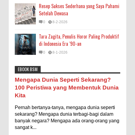
Resep Sukses Sederhana yang Saya Pahami
Setelah Dewasa
0
8-2-2026
Tara Zagita, Penulis Horor Paling Produktif
di Indonesia Era ‘90-an
0
8-1-2026
EBOOK BSM
Astronomi
Biologi
Budaya
Buku
Bumi
Mengapa Negara Miskin Tidak Mencetak
Mengapa Dunia Seperti Sekarang?
Uang yang Banyak saja biar Kaya?
Entertainment
Fakta & Statistik
Fauna
Filsafat
100 Peristiwa yang Membentuk Dunia
Ilustrasi/istimewa Jawaban untuk pertanyaan itu
Kita
sebenarnya membutuhkan uraian panjang lebar,
Flora
Geografi
Hoeda's Note
Indonesia
namun berikut ini saya usahakan seringkas...
Pernah bertanya-tanya, mengapa dunia seperti
Internasional
Internet
Iptek
Istilah Ilmiah
Ukuran 1 Kaki itu Berapa Meter?
sekarang? Mengapa dunia terbagi-bagi dalam
Makanan & Minuman
Misteri
Mitologi
Nature
banyak negara? Mengapa ada orang-orang yang
Ilustrasi/ginersnow.com Di Inggris dan Amerika,
sangat k...
ukuran “kaki” (feet—biasa disingkat ft) memang
Olahraga
Pendidikan
Peristiwa
Psikologi
Sains
lebih sering digunakan dibanding “meter”...