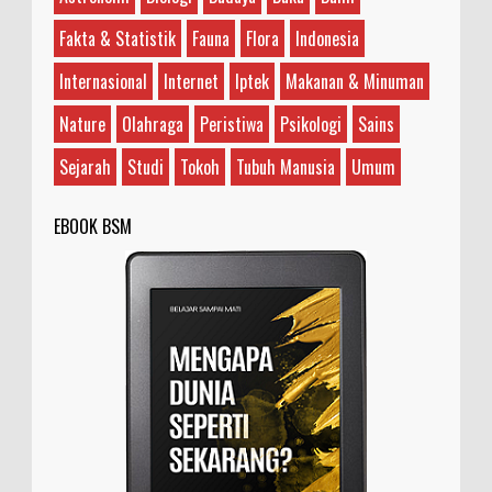
Ilustrasi/agtvnews.com Diametral adalah istilah
Fakta & Statistik
Fauna
Flora
Indonesia
yang sering digunakan dalam berbagai konteks
dan memiliki makna yang bervariasi, tergantung
Internasional
Internet
Iptek
Makanan & Minuman
...
Nature
Olahraga
Peristiwa
Psikologi
Sains
Sejarah
Studi
Tokoh
Tubuh Manusia
Umum
EBOOK BSM