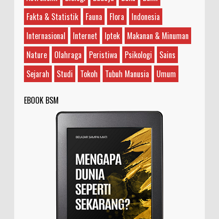
Hidup?
Fakta & Statistik
Fauna
Flora
Indonesia
Ilustrasi/gdm.id Artemia adalah mikroorganisme
akuatik yang dikenal juga dengan sebutan udang
Internasional
Internet
Iptek
Makanan & Minuman
garam, brine shrimp, atau Artemia salina. Arte...
Nature
Olahraga
Peristiwa
Psikologi
Sains
Sejarah
Studi
Tokoh
Tubuh Manusia
Umum
EBOOK BSM