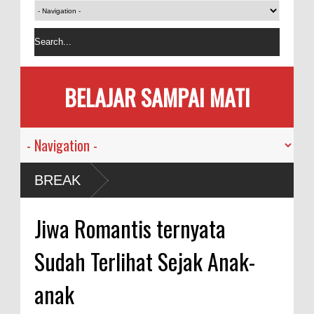
BELAJAR SAMPAI MATI
usia
BREAK
mi
Jiwa Romantis ternyata
kan
Sudah Terlihat Sejak Anak-
sama
anak