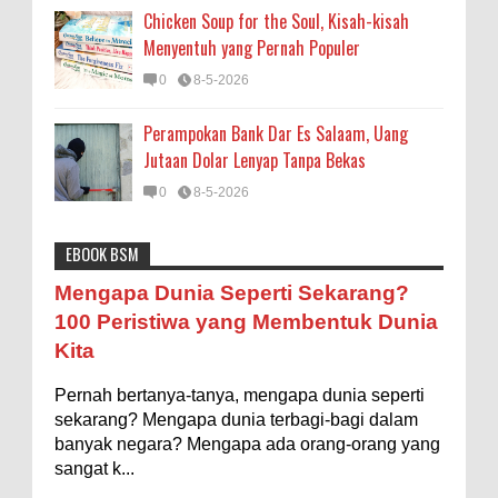
Chicken Soup for the Soul, Kisah-kisah
Menyentuh yang Pernah Populer
0
8-5-2026
Perampokan Bank Dar Es Salaam, Uang
Jutaan Dolar Lenyap Tanpa Bekas
0
8-5-2026
EBOOK BSM
Astronomi
Biologi
Budaya
Buku
Bumi
Mengapa Negara Miskin Tidak Mencetak
Mengapa Dunia Seperti Sekarang?
Uang yang Banyak saja biar Kaya?
Entertainment
Fakta & Statistik
Fauna
Filsafat
100 Peristiwa yang Membentuk Dunia
Ilustrasi/istimewa Jawaban untuk pertanyaan itu
Kita
sebenarnya membutuhkan uraian panjang lebar,
Flora
Geografi
Hoeda's Note
Indonesia
namun berikut ini saya usahakan seringkas...
Pernah bertanya-tanya, mengapa dunia seperti
Internasional
Internet
Iptek
Istilah Ilmiah
Ukuran 1 Kaki itu Berapa Meter?
sekarang? Mengapa dunia terbagi-bagi dalam
Makanan & Minuman
Misteri
Mitologi
Nature
banyak negara? Mengapa ada orang-orang yang
Ilustrasi/ginersnow.com Di Inggris dan Amerika,
sangat k...
ukuran “kaki” (feet—biasa disingkat ft) memang
Olahraga
Pendidikan
Peristiwa
Psikologi
Sains
lebih sering digunakan dibanding “meter”...