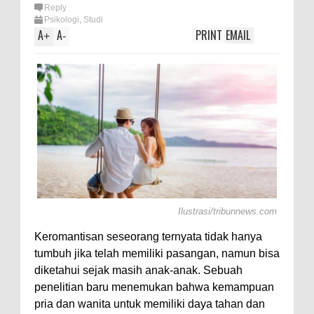
lotl,
Reply
Psikologi
,
Studi
A
A
PRINT
EMAIL
+
-
Ilustrasi/tribunnews.com
Keromantisan seseorang ternyata tidak hanya
tumbuh jika telah memiliki pasangan, namun bisa
diketahui sejak masih anak-anak. Sebuah
penelitian baru menemukan bahwa kemampuan
pria dan wanita untuk memiliki daya tahan dan