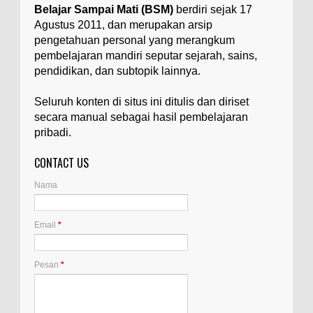
Belajar Sampai Mati (BSM)
berdiri sejak 17
Ilustrasi/utakatikotak.com Badan Golgi (disebut
Agustus 2011, dan merupakan arsip
pula aparatus Golgi, kompleks Golgi, atau
diktiosom) adalah organel yang dikaitkan
pengetahuan personal yang merangkum
denga...
pembelajaran mandiri seputar sejarah, sains,
pendidikan, dan subtopik lainnya.
Apakah UFO Benar-benar Ada?
Ilustrasi/istimewa Sebagian orang percaya UFO
Seluruh konten di situs ini ditulis dan diriset
benar-benar ada. Sebagian orang lain percaya
secara manual sebagai hasil pembelajaran
UFO benar-benar tidak ada. Manakah yang
pribadi.
benar...
CONTACT US
Apa Itu Glass Gem Corn atau Jagung
Permata Kaca?
Nama
Ilustrasi/kompasiana.com Glass Gem Corn, yang
juga dikenal sebagai "jagung permata kaca",
adalah varietas unik dari tanaman jagung...
Email
*
Apa Itu Artemia, dan Dimana Mereka
Pesan
*
Hidup?
Ilustrasi/gdm.id Artemia adalah mikroorganisme
akuatik yang dikenal juga dengan sebutan udang