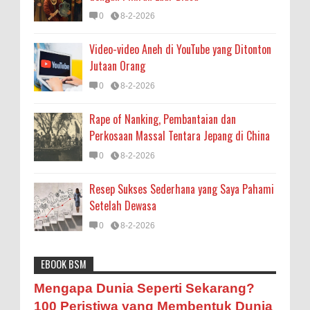
0
8-2-2026
Video-video Aneh di YouTube yang Ditonton
Jutaan Orang
0
8-2-2026
Rape of Nanking, Pembantaian dan
Perkosaan Massal Tentara Jepang di China
0
8-2-2026
Resep Sukses Sederhana yang Saya Pahami
Setelah Dewasa
0
8-2-2026
EBOOK BSM
Astronomi
Biologi
Budaya
Buku
Bumi
Mengapa Negara Miskin Tidak Mencetak
Mengapa Dunia Seperti Sekarang?
Uang yang Banyak saja biar Kaya?
Entertainment
Fakta & Statistik
Fauna
Filsafat
100 Peristiwa yang Membentuk Dunia