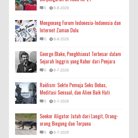
0
8-8-2026
Mengenang Forum Indonesia-Indonesia dan
Internet Zaman Dulu
0
8-8-2026
George Blake, Pengkhianat Terbesar dalam
Sejarah Inggris yang Kabur dari Penjara
0
8-7-2026
Raëlism: Sekte Pemuja Seks Bebas,
Meditasi Sensual, dan Alien Baik Hati
0
8-7-2026
Seekor Aligator Jatuh dari Langit, Orang-
orang Bingung dan Terpana
0
8-7-2026