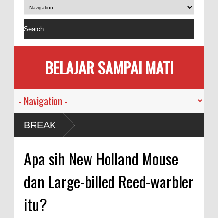
BELAJAR SAMPAI MATI
nusia
BREAK
emi
Apa sih New Holland Mouse
akan
dan Large-billed Reed-warbler
rsama
itu?