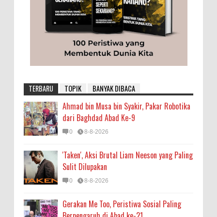
TERBARU
TOPIK
BANYAK DIBACA
Ahmad bin Musa bin Syakir, Pakar Robotika
dari Baghdad Abad Ke-9
0
8-8-2026
'Taken', Aksi Brutal Liam Neeson yang Paling
Sulit Dilupakan
0
8-8-2026
Gerakan Me Too, Peristiwa Sosial Paling
Berpengaruh di Abad ke-21