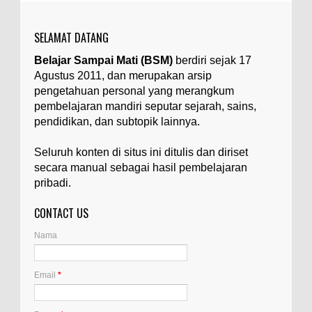
yang tidak diinginkan, yang terdapat dalam
suatu...
SELAMAT DATANG
Apa yang Disebut Badan Golgi?
Belajar Sampai Mati (BSM)
berdiri sejak 17
Ilustrasi/utakatikotak.com Badan Golgi (disebut
Agustus 2011, dan merupakan arsip
pula aparatus Golgi, kompleks Golgi, atau
diktiosom) adalah organel yang dikaitkan
pengetahuan personal yang merangkum
denga...
pembelajaran mandiri seputar sejarah, sains,
pendidikan, dan subtopik lainnya.
Apakah UFO Benar-benar Ada?
Ilustrasi/istimewa Sebagian orang percaya UFO
Seluruh konten di situs ini ditulis dan diriset
benar-benar ada. Sebagian orang lain percaya
secara manual sebagai hasil pembelajaran
UFO benar-benar tidak ada. Manakah yang
pribadi.
benar...
CONTACT US
Apa Itu Glass Gem Corn atau Jagung
Permata Kaca?
Nama
Ilustrasi/kompasiana.com Glass Gem Corn, yang
juga dikenal sebagai "jagung permata kaca",
adalah varietas unik dari tanaman jagung...
Email
*
Apa Itu Artemia, dan Dimana Mereka