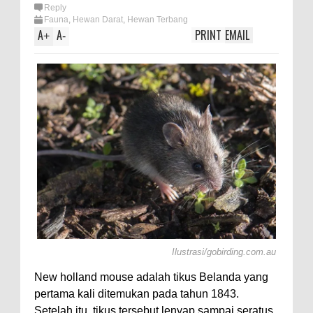
olotl,
Reply
Fauna
,
Hewan Darat
,
Hewan Terbang
A
A
PRINT
EMAIL
+
-
Ilustrasi/gobirding.com.au
New holland mouse adalah tikus Belanda yang
pertama kali ditemukan pada tahun 1843.
Setelah itu, tikus tersebut lenyap sampai seratus