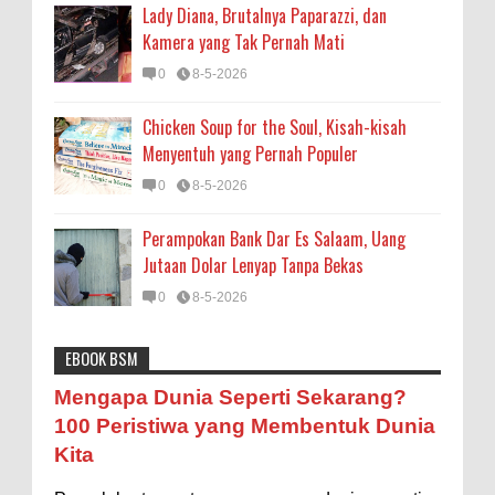
Lady Diana, Brutalnya Paparazzi, dan
Kamera yang Tak Pernah Mati
0
8-5-2026
Chicken Soup for the Soul, Kisah-kisah
Menyentuh yang Pernah Populer
0
8-5-2026
Perampokan Bank Dar Es Salaam, Uang
Jutaan Dolar Lenyap Tanpa Bekas
0
8-5-2026
EBOOK BSM
Astronomi
Biologi
Budaya
Buku
Bumi
Mengapa Negara Miskin Tidak Mencetak
Mengapa Dunia Seperti Sekarang?
Uang yang Banyak saja biar Kaya?
Entertainment
Fakta & Statistik
Fauna
Filsafat
100 Peristiwa yang Membentuk Dunia
Ilustrasi/istimewa Jawaban untuk pertanyaan itu
Kita
sebenarnya membutuhkan uraian panjang lebar,
Flora
Geografi
Hoeda's Note
Indonesia
namun berikut ini saya usahakan seringkas...