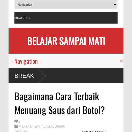
BELAJAR SAMPAI MATI
nusia
BREAK
emi
Bagaimana Cara Terbaik
akan
Menuang Saus dari Botol?
rsama
2
Makanan & Minuman
,
Umum