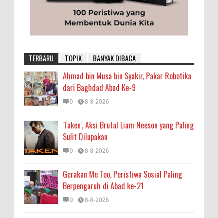
TERBARU
TOPIK
BANYAK DIBACA
Ahmad bin Musa bin Syakir, Pakar Robotika
dari Baghdad Abad Ke-9
0
8-8-2026
'Taken', Aksi Brutal Liam Neeson yang Paling
Sulit Dilupakan
0
8-8-2026
Gerakan Me Too, Peristiwa Sosial Paling
Berpengaruh di Abad ke-21
0
8-8-2026