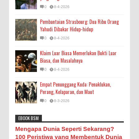
0
8-4-2026
Pembantaian Strasbourg: Dua Ribu Orang
Yahudi Dibakar Hidup-hidup
0
8-4-2026
Klaim Luar Biasa Memerlukan Bukti Luar
Biasa, dan Masalahnya
0
8-4-2026
Empat Penunggang Kuda: Penaklukan,
Perang, Kelaparan, dan Maut
0
8-3-2026
EBOOK BSM
Astronomi
Biologi
Budaya
Buku
Bumi
Mengapa Negara Miskin Tidak Mencetak
Mengapa Dunia Seperti Sekarang?
Uang yang Banyak saja biar Kaya?
Entertainment
Fakta & Statistik
Fauna
Filsafat
100 Peristiwa yang Membentuk Dunia