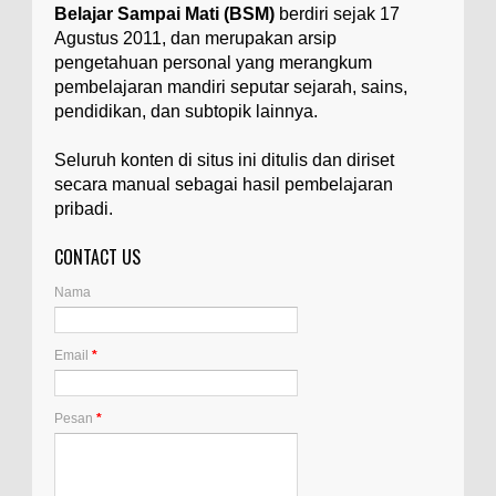
Belajar Sampai Mati (BSM)
berdiri sejak 17
Ilustrasi/utakatikotak.com Badan Golgi (disebut
Agustus 2011, dan merupakan arsip
pula aparatus Golgi, kompleks Golgi, atau
diktiosom) adalah organel yang dikaitkan
pengetahuan personal yang merangkum
denga...
pembelajaran mandiri seputar sejarah, sains,
pendidikan, dan subtopik lainnya.
Apakah UFO Benar-benar Ada?
Ilustrasi/istimewa Sebagian orang percaya UFO
Seluruh konten di situs ini ditulis dan diriset
benar-benar ada. Sebagian orang lain percaya
secara manual sebagai hasil pembelajaran
UFO benar-benar tidak ada. Manakah yang
pribadi.
benar...
CONTACT US
Apa Itu Glass Gem Corn atau Jagung
Permata Kaca?
Nama
Ilustrasi/kompasiana.com Glass Gem Corn, yang
juga dikenal sebagai "jagung permata kaca",
adalah varietas unik dari tanaman jagung...
Email
*
Apa Itu Artemia, dan Dimana Mereka
Pesan
*
Hidup?
Ilustrasi/gdm.id Artemia adalah mikroorganisme
akuatik yang dikenal juga dengan sebutan udang