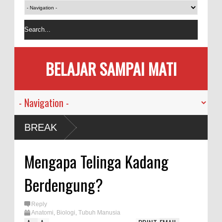
BELAJAR SAMPAI MATI
usia
BREAK
emi
Mengapa Telinga Kadang
kan
Berdengung?
sama
Reply
Anatomi
,
Biologi
,
Tubuh Manusia