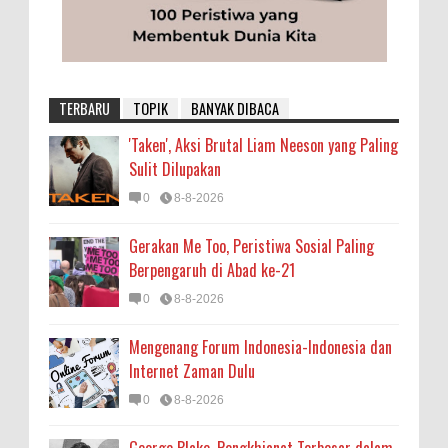
TERBARU
TOPIK
BANYAK DIBACA
'Taken', Aksi Brutal Liam Neeson yang Paling
Sulit Dilupakan
0
8-8-2026
Gerakan Me Too, Peristiwa Sosial Paling
Berpengaruh di Abad ke-21
0
8-8-2026
Mengenang Forum Indonesia-Indonesia dan
Internet Zaman Dulu
0
8-8-2026