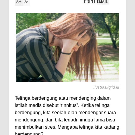
A
A
PRINT
EMAIL
olotl,
+
-
Ilustrasi/grid.id
Telinga berdengung atau mendenging dalam
istilah medis disebut “tinnitus”. Ketika telinga
berdengung, kita seolah-olah mendengar suara
mendengung, dan bila terjadi hingga lama bisa
menimbulkan stres. Mengapa telinga kita kadang
berdengung?