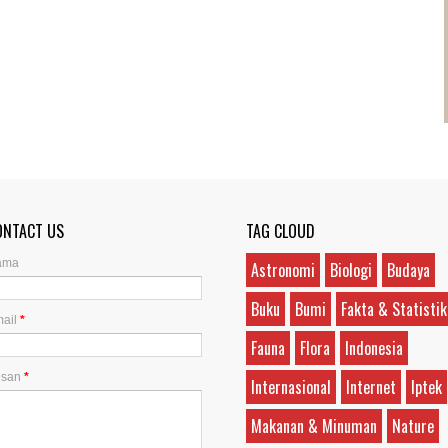
ONTACT US
TAG CLOUD
ama
Astronomi
Biologi
Budaya
Buku
Bumi
Fakta & Statistik
ail
*
Fauna
Flora
Indonesia
esan
*
Internasional
Internet
Iptek
Makanan & Minuman
Nature