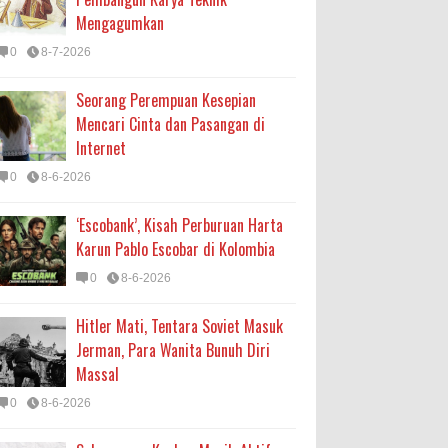
Mengagumkan
0
8-7-2026
Seorang Perempuan Kesepian
Mencari Cinta dan Pasangan di
Internet
0
8-6-2026
‘Escobank’, Kisah Perburuan Harta
Karun Pablo Escobar di Kolombia
0
8-6-2026
Hitler Mati, Tentara Soviet Masuk
Jerman, Para Wanita Bunuh Diri
Massal
0
8-6-2026