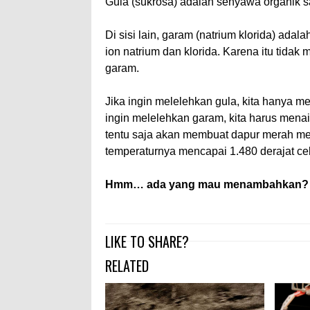
Gula (sukrosa) adalah senyawa organik s
Di sisi lain, garam (natrium klorida) ada
ion natrium dan klorida. Karena itu tida
garam.
Jika ingin melelehkan gula, kita hanya m
ingin melelehkan garam, kita harus mena
tentu saja akan membuat dapur merah mem
temperaturnya mencapai 1.480 derajat cel
Hmm… ada yang mau menambahkan?
LIKE TO SHARE?
RELATED