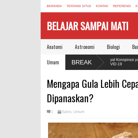
BERANDA
TENTANG SITUS
KONTAK
REFERENSI
K
BELAJAR SAMPAI MATI
Anatomi
Astronomi
Biologi
Bu
uku yang Mengubah Cara Manusia
Sinyal Konspirasi yang Masi
Umum
BREAK
COVID-19
tophagy, dan Sel yang Memakan Dirinya
Jonas Salk Wafat, Meninggal
Mengapa Gula Lebih Cepa
Vaksin Polio
puan Regenerasi Seperti Axolotl,
Dipanaskan?
1
Sains
,
Umum