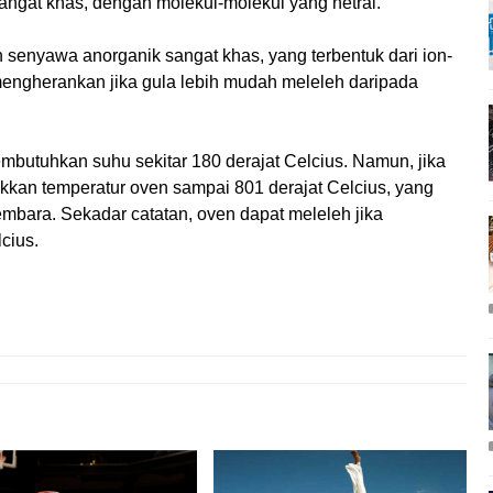
angat khas, dengan molekul-molekul yang netral.
lah senyawa anorganik sangat khas, yang terbentuk dari ion-
k mengherankan jika gula lebih mudah meleleh daripada
embutuhkan suhu sekitar 180 derajat Celcius. Namun, jika
ikkan temperatur oven sampai 801 derajat Celcius, yang
bara. Sekadar catatan, oven dapat meleleh jika
cius.