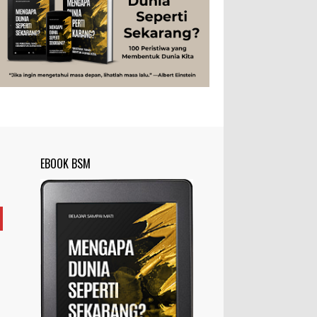
Studi
Teknologi
Tips
Tokoh
Rahasia Togel yang Tidak Dipahami
Tubuh Manusia
Umum
Pemain Togel
Ilustrasi/zdnet.com Ini adalah catatan
penutup untuk dua catatan saya
sebelumnya ( Judi Togel dan Impian Tolol Kaya
Mendadak dan Tidak Ada ...
Apa yang Disebut Impurities?
Ilustrasi/belmontmetals.com Impurities
EBOOK BSM
adalah istilah yang digunakan untuk
menyebut zat-zat yang tidak diinginkan,
yang terdapat dalam suatu...
Apa yang Disebut Badan Golgi?
Ilustrasi/utakatikotak.com Badan Golgi
(disebut pula aparatus Golgi, kompleks
Golgi, atau diktiosom) adalah organel
yang dikaitkan denga...
Apakah UFO Benar-benar Ada?