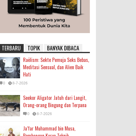
TERBARU
TOPIK
BANYAK DIBACA
Raëlism: Sekte Pemuja Seks Bebas,
Meditasi Sensual, dan Alien Baik
Hati
0
8-7-2026
Seekor Aligator Jatuh dari Langit,
Orang-orang Bingung dan Terpana
0
8-7-2026
Ja’far Muhammad bin Musa,
Pembangun Karya Teknik