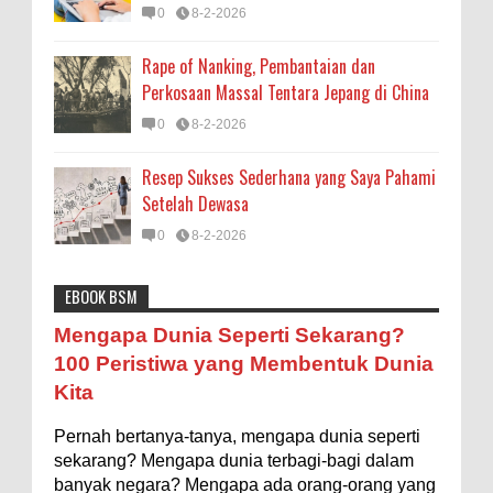
0
8-2-2026
Rape of Nanking, Pembantaian dan
Perkosaan Massal Tentara Jepang di China
0
8-2-2026
Resep Sukses Sederhana yang Saya Pahami
Setelah Dewasa
0
8-2-2026
EBOOK BSM
Astronomi
Biologi
Budaya
Buku
Bumi
Mengapa Negara Miskin Tidak Mencetak
Mengapa Dunia Seperti Sekarang?
Uang yang Banyak saja biar Kaya?
Entertainment
Fakta & Statistik
Fauna
Filsafat
100 Peristiwa yang Membentuk Dunia
Ilustrasi/istimewa Jawaban untuk pertanyaan itu
Kita
sebenarnya membutuhkan uraian panjang lebar,
Flora
Geografi
Hoeda's Note
Indonesia
namun berikut ini saya usahakan seringkas...
Pernah bertanya-tanya, mengapa dunia seperti
Internasional
Internet
Iptek
Istilah Ilmiah
Ukuran 1 Kaki itu Berapa Meter?
sekarang? Mengapa dunia terbagi-bagi dalam
Makanan & Minuman
Misteri
Mitologi
Nature
banyak negara? Mengapa ada orang-orang yang
Ilustrasi/ginersnow.com Di Inggris dan Amerika,