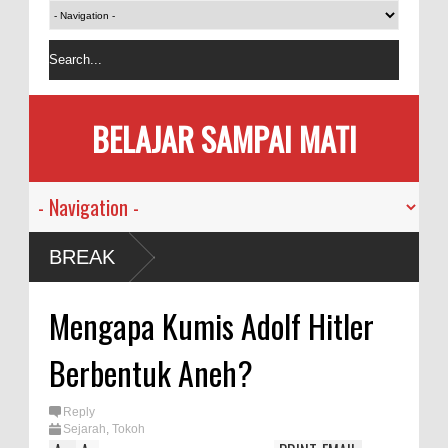
BELAJAR SAMPAI MATI
Manusia
BREAK
ndemi
Mengapa Kumis Adolf Hitler
emakan
Berbentuk Aneh?
Bersama
Reply
Sejarah
,
Tokoh