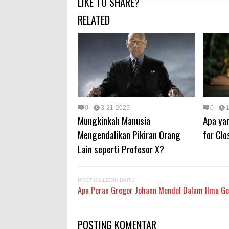
LIKE TO SHARE?
RELATED
0
3-21-2025
0
Mungkinkah Manusia
Apa ya
Mengendalikan Pikiran Orang
for Clo
Lain seperti Profesor X?
POSTING LEBIH BARU
Apa Peran Gregor Johann Mendel Dalam Ilmu Ge
POSTING KOMENTAR