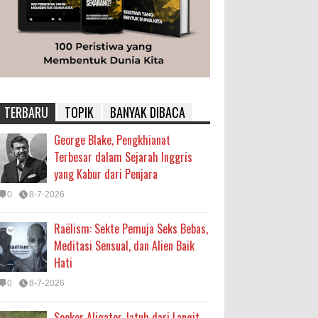
TERBARU
TOPIK
BANYAK DIBACA
George Blake, Pengkhianat
Terbesar dalam Sejarah Inggris
yang Kabur dari Penjara
0
8-7-2026
Raëlism: Sekte Pemuja Seks Bebas,
Meditasi Sensual, dan Alien Baik
Hati
0
8-7-2026
Seekor Aligator Jatuh dari Langit,