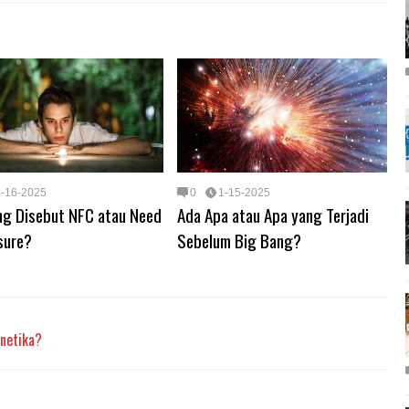
1-16-2025
0
1-15-2025
ng Disebut NFC atau Need
Ada Apa atau Apa yang Terjadi
sure?
Sebelum Big Bang?
netika?