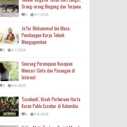
Orang-orang Bingung dan Terpana
0
8-7-2026
Ja’far Muhammad bin Musa,
Pembangun Karya Teknik
Mengagumkan
0
8-7-2026
Seorang Perempuan Kesepian
Mencari Cinta dan Pasangan di
Internet
0
8-6-2026
‘Escobank’, Kisah Perburuan Harta
Karun Pablo Escobar di Kolombia
0
8-6-2026