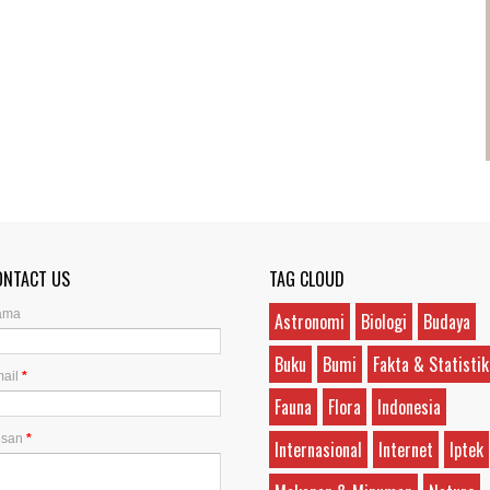
ONTACT US
TAG CLOUD
ama
Astronomi
Biologi
Budaya
Buku
Bumi
Fakta & Statistik
ail
*
Fauna
Flora
Indonesia
esan
*
Internasional
Internet
Iptek