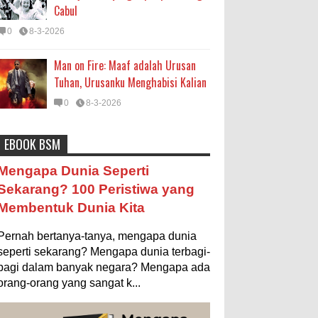
Cabul
0
8-3-2026
Man on Fire: Maaf adalah Urusan
Tuhan, Urusanku Menghabisi Kalian
0
8-3-2026
EBOOK BSM
Astronomi
Biologi
Budaya
Buku
Bumi
Mengapa Negara Miskin Tidak
Mengapa Dunia Seperti
Mencetak Uang yang Banyak saja
Entertainment
Fakta & Statistik
Fauna
Sekarang? 100 Peristiwa yang
biar Kaya?
Membentuk Dunia Kita
Filsafat
Flora
Geografi
Hoeda's Note
Ilustrasi/istimewa Jawaban untuk
pertanyaan itu sebenarnya membutuhkan uraian
Indonesia
Internasional
Internet
Iptek
Pernah bertanya-tanya, mengapa dunia
panjang lebar, namun berikut ini saya usahakan
seringkas...
seperti sekarang? Mengapa dunia terbagi-
Istilah Ilmiah
Makanan & Minuman
Misteri
bagi dalam banyak negara? Mengapa ada
Ukuran 1 Kaki itu Berapa Meter?
orang-orang yang sangat k...
Mitologi
Nature
Olahraga
Pendidikan
Ilustrasi/ginersnow.com Di Inggris dan
Amerika, ukuran “kaki” (feet—biasa