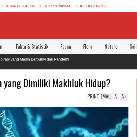
ETENTUAN PENGGUNA
KEBIJAKAN PRIVASI
BLOG HOEDA MANIS
mi
Fakta & Statistik
Fauna
Flora
Nature
Sai
ang Masih Berbunyi dari Pandemi
eninggalkan Dunia Aman Bersama
 yang Dimiliki Makhluk Hidup?
PRINT
EMAIL
A
A
-
+