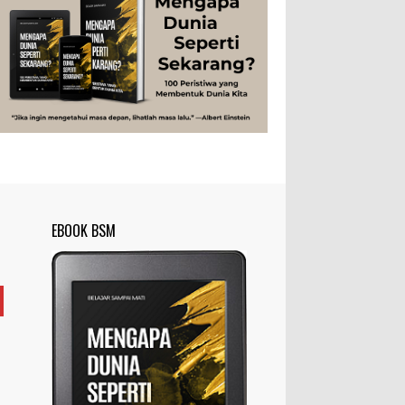
Peristiwa
Psikologi
Sains
Sejarah
disingkat ft) memang lebih sering
digunakan dibanding “meter”...
Studi
Teknologi
Tips
Tokoh
Rahasia Togel yang Tidak Dipahami
Tubuh Manusia
Umum
Pemain Togel
Ilustrasi/zdnet.com Ini adalah catatan
penutup untuk dua catatan saya
sebelumnya ( Judi Togel dan Impian Tolol Kaya
Mendadak dan Tidak Ada ...
Apa yang Disebut Impurities?
Ilustrasi/belmontmetals.com Impurities
EBOOK BSM
adalah istilah yang digunakan untuk
menyebut zat-zat yang tidak diinginkan,
yang terdapat dalam suatu...
Apa yang Disebut Badan Golgi?
Ilustrasi/utakatikotak.com Badan Golgi
(disebut pula aparatus Golgi, kompleks
Golgi, atau diktiosom) adalah organel
yang dikaitkan denga...