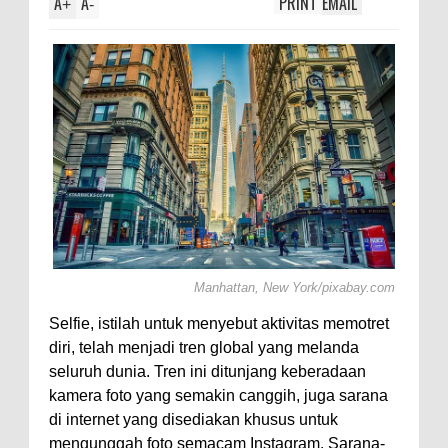
A
A
PRINT
EMAIL
otl,
+
-
Manhattan, New York/pixabay.com
Selfie, istilah untuk menyebut aktivitas memotret
diri, telah menjadi tren global yang melanda
seluruh dunia. Tren ini ditunjang keberadaan
kamera foto yang semakin canggih, juga sarana
di internet yang disediakan khusus untuk
mengunggah foto semacam Instagram. Sarana-