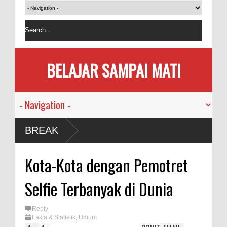
BELAJAR SAMPAI MATI
sia
BREAK
i
Kota-Kota dengan Pemotret
an
Selfie Terbanyak di Dunia
ama
Reply
Fakta & Statistik
,
Umum