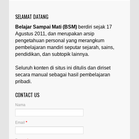
yang tidak diinginkan, yang terdapat dalam
suatu...
SELAMAT DATANG
Apa yang Disebut Badan Golgi?
Belajar Sampai Mati (BSM)
berdiri sejak 17
Ilustrasi/utakatikotak.com Badan Golgi (disebut
Agustus 2011, dan merupakan arsip
pula aparatus Golgi, kompleks Golgi, atau
diktiosom) adalah organel yang dikaitkan
pengetahuan personal yang merangkum
denga...
pembelajaran mandiri seputar sejarah, sains,
pendidikan, dan subtopik lainnya.
Apakah UFO Benar-benar Ada?
Ilustrasi/istimewa Sebagian orang percaya UFO
Seluruh konten di situs ini ditulis dan diriset
benar-benar ada. Sebagian orang lain percaya
secara manual sebagai hasil pembelajaran
UFO benar-benar tidak ada. Manakah yang
pribadi.
benar...
CONTACT US
Apa Itu Glass Gem Corn atau Jagung
Permata Kaca?
Nama
Ilustrasi/kompasiana.com Glass Gem Corn, yang
juga dikenal sebagai "jagung permata kaca",
adalah varietas unik dari tanaman jagung...
Email
*
Apa Itu Artemia, dan Dimana Mereka