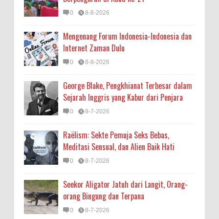
0
8-8-2026
Mengenang Forum Indonesia-Indonesia dan
Internet Zaman Dulu
0
8-8-2026
George Blake, Pengkhianat Terbesar dalam
Sejarah Inggris yang Kabur dari Penjara
0
8-7-2026
Raëlism: Sekte Pemuja Seks Bebas,
Meditasi Sensual, dan Alien Baik Hati
0
8-7-2026
Seekor Aligator Jatuh dari Langit, Orang-
orang Bingung dan Terpana
0
8-7-2026