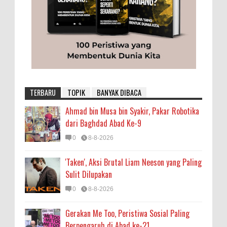
TERBARU
TOPIK
BANYAK DIBACA
Ahmad bin Musa bin Syakir, Pakar Robotika
dari Baghdad Abad Ke-9
0
8-8-2026
'Taken', Aksi Brutal Liam Neeson yang Paling
Sulit Dilupakan
0
8-8-2026
Gerakan Me Too, Peristiwa Sosial Paling
Berpengaruh di Abad ke-21