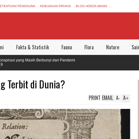
ETENTUAN PENGGUNA
KEBIJAKAN PRIVASI
BLOG HOEDA MANIS
mi
Fakta & Statistik
Fauna
Flora
Nature
Sai
i yang Masih Berbunyi dari Pandemi
 Meninggalkan Dunia Aman Bersama
g Terbit di Dunia?
PRINT
EMAIL
A
A
-
+