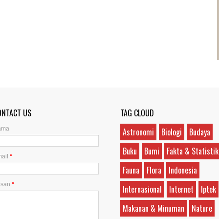
ONTACT US
TAG CLOUD
ama
Astronomi
Biologi
Budaya
Buku
Bumi
Fakta & Statistik
ail
*
Fauna
Flora
Indonesia
esan
*
Internasional
Internet
Iptek
Makanan & Minuman
Nature