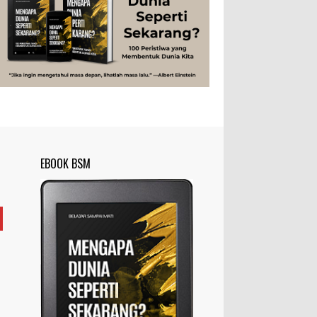
Studi
Teknologi
Tips
Tokoh
Rahasia Togel yang Tidak Dipahami
Tubuh Manusia
Umum
Pemain Togel
Ilustrasi/zdnet.com Ini adalah catatan
penutup untuk dua catatan saya
sebelumnya ( Judi Togel dan Impian Tolol Kaya
Mendadak dan Tidak Ada ...
Apa yang Disebut Impurities?
Ilustrasi/belmontmetals.com Impurities
EBOOK BSM
adalah istilah yang digunakan untuk
menyebut zat-zat yang tidak diinginkan,
yang terdapat dalam suatu...
Apa yang Disebut Badan Golgi?
Ilustrasi/utakatikotak.com Badan Golgi
(disebut pula aparatus Golgi, kompleks
Golgi, atau diktiosom) adalah organel
yang dikaitkan denga...
Apakah UFO Benar-benar Ada?