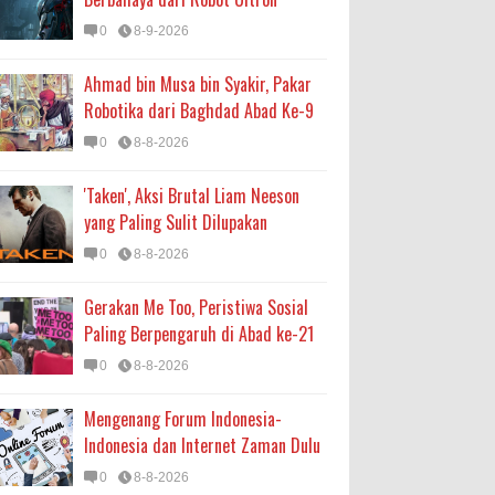
0
8-9-2026
Ahmad bin Musa bin Syakir, Pakar
Robotika dari Baghdad Abad Ke-9
0
8-8-2026
'Taken', Aksi Brutal Liam Neeson
yang Paling Sulit Dilupakan
0
8-8-2026
Gerakan Me Too, Peristiwa Sosial
Paling Berpengaruh di Abad ke-21
0
8-8-2026
Mengenang Forum Indonesia-
Indonesia dan Internet Zaman Dulu
0
8-8-2026