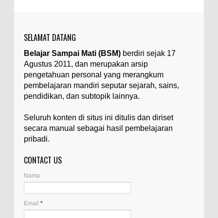
istilah yang digunakan untuk menyebut zat-zat
yang tidak diinginkan, yang terdapat dalam
suatu...
SELAMAT DATANG
Apa yang Disebut Badan Golgi?
Belajar Sampai Mati (BSM)
berdiri sejak 17
Ilustrasi/utakatikotak.com Badan Golgi (disebut
Agustus 2011, dan merupakan arsip
pula aparatus Golgi, kompleks Golgi, atau
diktiosom) adalah organel yang dikaitkan
pengetahuan personal yang merangkum
denga...
pembelajaran mandiri seputar sejarah, sains,
pendidikan, dan subtopik lainnya.
Apakah UFO Benar-benar Ada?
Ilustrasi/istimewa Sebagian orang percaya UFO
Seluruh konten di situs ini ditulis dan diriset
benar-benar ada. Sebagian orang lain percaya
secara manual sebagai hasil pembelajaran
UFO benar-benar tidak ada. Manakah yang
pribadi.
benar...
CONTACT US
Apa Itu Glass Gem Corn atau Jagung
Permata Kaca?
Nama
Ilustrasi/kompasiana.com Glass Gem Corn, yang
juga dikenal sebagai "jagung permata kaca",
adalah varietas unik dari tanaman jagung...
Email
*