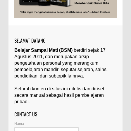
Apa yang Disebut Impurities?
Ilustrasi/belmontmetals.com Impurities adalah
istilah yang digunakan untuk menyebut zat-zat
yang tidak diinginkan, yang terdapat dalam
suatu...
SELAMAT DATANG
Apa yang Disebut Badan Golgi?
Belajar Sampai Mati (BSM)
berdiri sejak 17
Ilustrasi/utakatikotak.com Badan Golgi (disebut
Agustus 2011, dan merupakan arsip
pula aparatus Golgi, kompleks Golgi, atau
diktiosom) adalah organel yang dikaitkan
pengetahuan personal yang merangkum
denga...
pembelajaran mandiri seputar sejarah, sains,
pendidikan, dan subtopik lainnya.
Apakah UFO Benar-benar Ada?
Ilustrasi/istimewa Sebagian orang percaya UFO
Seluruh konten di situs ini ditulis dan diriset
benar-benar ada. Sebagian orang lain percaya
secara manual sebagai hasil pembelajaran
UFO benar-benar tidak ada. Manakah yang
pribadi.
benar...
CONTACT US
Apa Itu Glass Gem Corn atau Jagung
Permata Kaca?
Nama
Ilustrasi/kompasiana.com Glass Gem Corn, yang