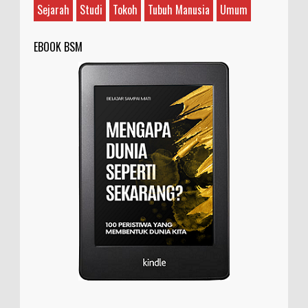
Sejarah
Studi
Tokoh
Tubuh Manusia
Umum
EBOOK BSM