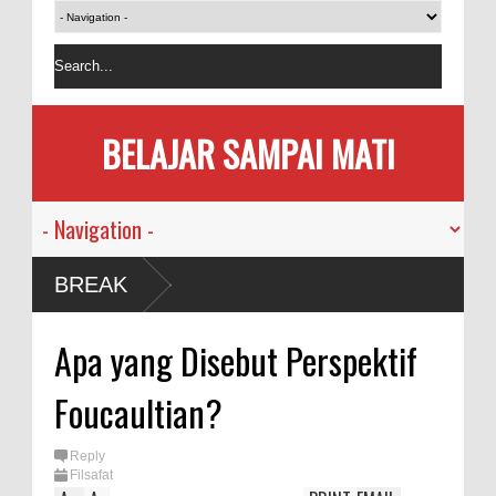
BELAJAR SAMPAI MATI
usia
BREAK
mi
Apa yang Disebut Perspektif
kan
Foucaultian?
sama
Reply
Filsafat