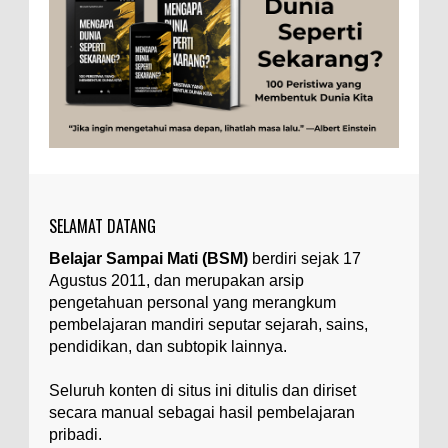
Togel
Tubuh Manusia
Umum
Ilustrasi/zdnet.com Ini adalah catatan penutup
untuk dua catatan saya sebelumnya ( Judi Togel
dan Impian Tolol Kaya Mendadak dan Tidak Ada ...
Apa yang Disebut Impurities?
Ilustrasi/belmontmetals.com Impurities adalah
istilah yang digunakan untuk menyebut zat-zat
yang tidak diinginkan, yang terdapat dalam
suatu...
SELAMAT DATANG
Apa yang Disebut Badan Golgi?
Belajar Sampai Mati (BSM)
berdiri sejak 17
Ilustrasi/utakatikotak.com Badan Golgi (disebut
Agustus 2011, dan merupakan arsip
pula aparatus Golgi, kompleks Golgi, atau
diktiosom) adalah organel yang dikaitkan
pengetahuan personal yang merangkum
denga...
pembelajaran mandiri seputar sejarah, sains,
pendidikan, dan subtopik lainnya.
Apakah UFO Benar-benar Ada?
Ilustrasi/istimewa Sebagian orang percaya UFO
Seluruh konten di situs ini ditulis dan diriset
benar-benar ada. Sebagian orang lain percaya
secara manual sebagai hasil pembelajaran
UFO benar-benar tidak ada. Manakah yang
pribadi.
benar...