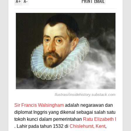
A
A
PRINT
EMAIL
+
-
Ilustrasi/insidehistory.substack.com
Sir Francis Walsingham
adalah negarawan dan
diplomat Inggris yang dikenal sebagai salah satu
tokoh kunci dalam pemerintahan
Ratu Elizabeth I
. Lahir pada tahun 1532 di
Chislehurst, Kent
,