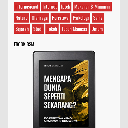
dan memiliki makna yang bervariasi, tergantung
Internasional
Internet
Iptek
Makanan & Minuman
...
Nature
Olahraga
Peristiwa
Psikologi
Sains
Sejarah
Studi
Tokoh
Tubuh Manusia
Umum
EBOOK BSM