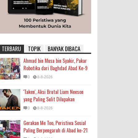
TERBARU
TOPIK
BANYAK DIBACA
Ahmad bin Musa bin Syakir, Pakar
Robotika dari Baghdad Abad Ke-9
0
8-8-2026
'Taken', Aksi Brutal Liam Neeson
yang Paling Sulit Dilupakan
0
8-8-2026
Gerakan Me Too, Peristiwa Sosial
Paling Berpengaruh di Abad ke-21