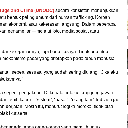
 Drugs and Crime (UNODC)
secara konsisten menunjukkan
atu bentuk paling umum dari human trafficking. Korban
ekanan ekonomi, atau kekerasan langsung. Dalam beberapa
kan penampilan—melalui foto, media sosial, atau
dar kekejamannya, tapi banalitasnya. Tidak ada ritual
ya mekanisme pasar yang diterapkan pada tubuh manusia.
antai, seperti sesuatu yang sudah sering diulang, “Jika aku
akukannya.”
 juga seperti pengakuan. Di kepala pelaku, tanggung jawab
n lebih kabur—“sistem”, “pasar”, “orang lain”. Individu jadi
h berjalan. Mesin itu, menurut logika mereka, tidak bisa
ak ikut serta.
r-benar ada tanpa orang-orang yang memilih untuk