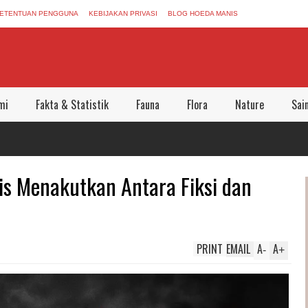
ETENTUAN PENGGUNA
KEBIJAKAN PRIVASI
BLOG HOEDA MANIS
mi
Fakta & Statistik
Fauna
Flora
Nature
Sai
is Menakutkan Antara Fiksi dan
PRINT
EMAIL
A
A
-
+