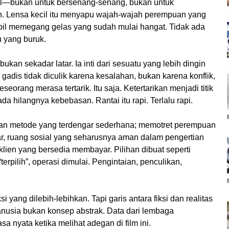
el—bukan untuk bersenang-senang, bukan untuk
. Lensa kecil itu menyapu wajah-wajah perempuan yang
ambil memegang gelas yang sudah mulai hangat. Tidak ada
u yang buruk.
kan sekadar latar. Ia inti dari sesuatu yang lebih dingin
 gadis tidak diculik karena kesalahan, bukan karena konflik,
eorang merasa tertarik. Itu saja. Ketertarikan menjadi titik
ada hilangnya kebebasan. Rantai itu rapi. Terlalu rapi.
ngan metode yang terdengar sederhana; memotret perempuan
r, ruang sosial yang seharusnya aman dalam pengertian
ien yang bersedia membayar. Pilihan dibuat seperti
erpilih”, operasi dimulai. Pengintaian, penculikan,
iksi yang dilebih-lebihkan. Tapi garis antara fiksi dan realitas
 manusia bukan konsep abstrak. Data dari lembaga
sa nyata ketika melihat adegan di film ini.