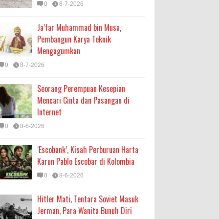
0
8-7-2026
Ja’far Muhammad bin Musa,
Pembangun Karya Teknik
Mengagumkan
0
8-7-2026
Seorang Perempuan Kesepian
Mencari Cinta dan Pasangan di
Internet
0
8-6-2026
‘Escobank’, Kisah Perburuan Harta
Karun Pablo Escobar di Kolombia
0
8-6-2026
Hitler Mati, Tentara Soviet Masuk
Jerman, Para Wanita Bunuh Diri