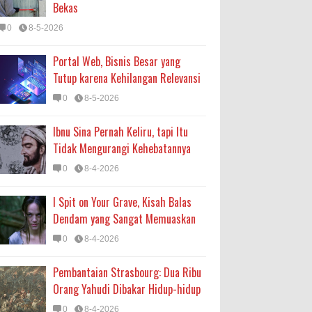
Bekas
0
8-5-2026
Portal Web, Bisnis Besar yang
Tutup karena Kehilangan Relevansi
0
8-5-2026
Ibnu Sina Pernah Keliru, tapi Itu
Tidak Mengurangi Kehebatannya
0
8-4-2026
I Spit on Your Grave, Kisah Balas
Dendam yang Sangat Memuaskan
0
8-4-2026
Pembantaian Strasbourg: Dua Ribu
Orang Yahudi Dibakar Hidup-hidup
0
8-4-2026