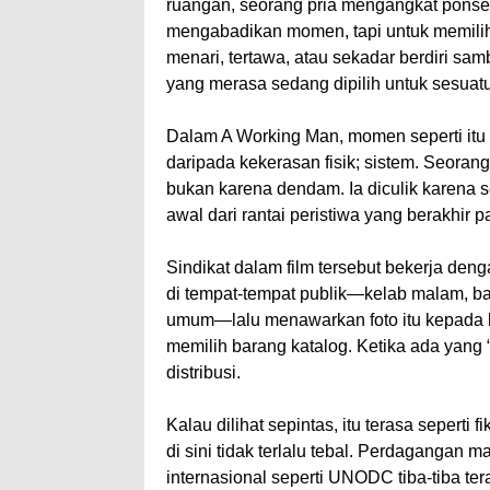
ruangan, seorang pria mengangkat pons
mengabadikan momen, tapi untuk memilih
menari, tertawa, atau sekadar berdiri s
yang merasa sedang dipilih untuk sesuat
Dalam A Working Man, momen seperti itu bu
daripada kekerasan fisik; sistem. Seorang
bukan karena dendam. Ia diculik karena ses
awal dari rantai peristiwa yang berakhir p
Sindikat dalam film tersebut bekerja de
di tempat-tempat publik—kelab malam, ba
umum—lalu menawarkan foto itu kepada kl
memilih barang katalog. Ketika ada yang “t
distribusi.
Kalau dilihat sepintas, itu terasa seperti f
di sini tidak terlalu tebal. Perdagangan
internasional seperti UNODC tiba-tiba tera