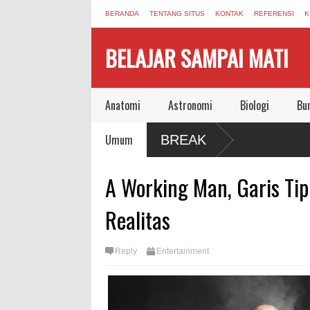
BERANDA
TENTANG SITUS
KONTAK
REFERENSI
K
BELAJAR SAMPAI MATI
Anatomi
Astronomi
Biologi
Bu
nspirasi yang Masih Berbunyi dari Pandemi
Umum
BREAK
 Wafat, Meninggalkan Dunia Aman Bersama
A Working Man, Garis Tip
Realitas
Reply
Entertainment