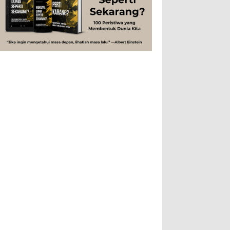
Rahasia Togel yang Tidak Dipahami
Tubuh Manusia
Umum
Pemain Togel
Ilustrasi/zdnet.com Ini adalah catatan
penutup untuk dua catatan saya
sebelumnya ( Judi Togel dan Impian Tolol Kaya
Mendadak dan Tidak Ada ...
Apa yang Disebut Impurities?
Ilustrasi/belmontmetals.com Impurities
adalah istilah yang digunakan untuk
menyebut zat-zat yang tidak diinginkan,
yang terdapat dalam suatu...
Apa yang Disebut Badan Golgi?
Ilustrasi/utakatikotak.com Badan Golgi
(disebut pula aparatus Golgi, kompleks
Golgi, atau diktiosom) adalah organel
yang dikaitkan denga...
Apakah UFO Benar-benar Ada?
Ilustrasi/istimewa Sebagian orang