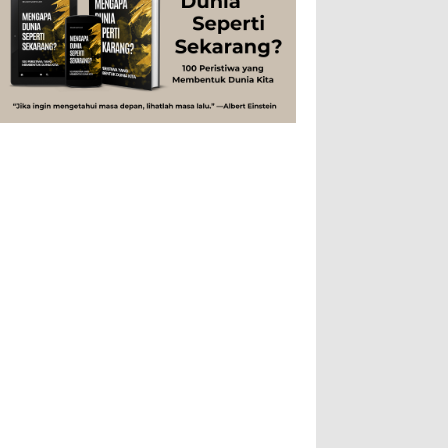
Studi
Teknologi
Tips
Tokoh
Rahasia Togel yang Tidak Dipahami
Tubuh Manusia
Umum
Pemain Togel
Ilustrasi/zdnet.com Ini adalah catatan
penutup untuk dua catatan saya
sebelumnya ( Judi Togel dan Impian Tolol Kaya
Mendadak dan Tidak Ada ...
Apa yang Disebut Impurities?
Ilustrasi/belmontmetals.com Impurities
adalah istilah yang digunakan untuk
menyebut zat-zat yang tidak diinginkan,
yang terdapat dalam suatu...
Apa yang Disebut Badan Golgi?
Ilustrasi/utakatikotak.com Badan Golgi
(disebut pula aparatus Golgi, kompleks
Golgi, atau diktiosom) adalah organel
yang dikaitkan denga...
Apakah UFO Benar-benar Ada?