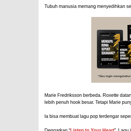
Tubuh manusia memang menyedihkan seka
Marie Fredriksson berbeda. Roxette datang 
lebih penuh hook besar. Tetapi Marie pun
Ia bisa membuat lagu pop terdengar sepe
Dengarkan “
Listen to Your Heart
”. Lagu