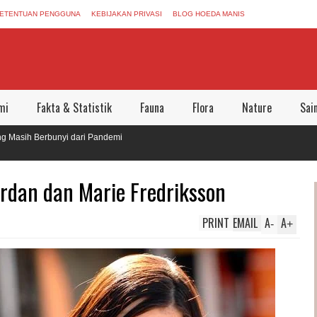
ETENTUAN PENGGUNA
KEBIJAKAN PRIVASI
BLOG HOEDA MANIS
mi
Fakta & Statistik
Fauna
Flora
Nature
Sai
Berbunyi dari Pandemi
n Dunia Aman Bersama
rdan dan Marie Fredriksson
PRINT
EMAIL
A
A
-
+