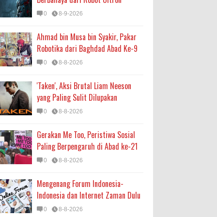
0
8-9-2026
Ahmad bin Musa bin Syakir, Pakar
Robotika dari Baghdad Abad Ke-9
0
8-8-2026
'Taken', Aksi Brutal Liam Neeson
yang Paling Sulit Dilupakan
0
8-8-2026
Gerakan Me Too, Peristiwa Sosial
Paling Berpengaruh di Abad ke-21
0
8-8-2026
Mengenang Forum Indonesia-
Indonesia dan Internet Zaman Dulu
0
8-8-2026