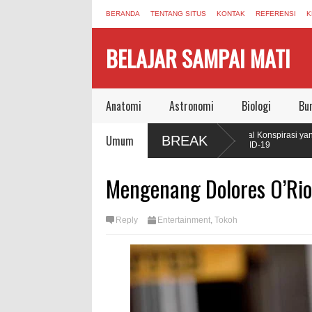
BERANDA
TENTANG SITUS
KONTAK
REFERENSI
K
BELAJAR SAMPAI MATI
Anatomi
Astronomi
Biologi
Bu
u yang Mengubah Cara Manusia
Sinyal Konspirasi yang Masih 
Umum
BREAK
COVID-19
ophagy, dan Sel yang Memakan Dirinya
Jonas Salk Wafat, Meninggalka
Mengenang Dolores O’Rio
Vaksin Polio
an Regenerasi Seperti Axolotl,
Reply
Entertainment
,
Tokoh