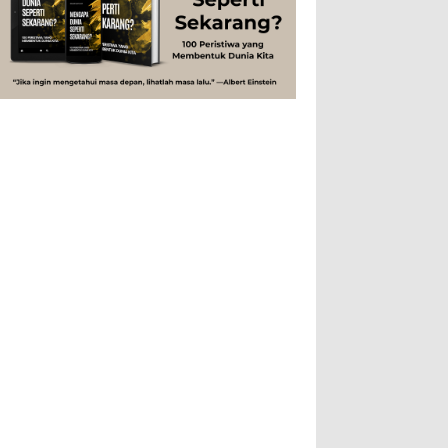
Rahasia Togel yang Tidak Dipahami
Tubuh Manusia
Umum
Pemain Togel
Ilustrasi/zdnet.com Ini adalah catatan
penutup untuk dua catatan saya
sebelumnya ( Judi Togel dan Impian Tolol Kaya
Mendadak dan Tidak Ada ...
Apa yang Disebut Impurities?
Ilustrasi/belmontmetals.com Impurities
adalah istilah yang digunakan untuk
menyebut zat-zat yang tidak diinginkan,
yang terdapat dalam suatu...
Apa yang Disebut Badan Golgi?
Ilustrasi/utakatikotak.com Badan Golgi
(disebut pula aparatus Golgi, kompleks
Golgi, atau diktiosom) adalah organel
yang dikaitkan denga...
Apakah UFO Benar-benar Ada?
Ilustrasi/istimewa Sebagian orang