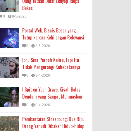
Uang Jutaan Dolar Lenyap Tanpa
Bekas
0
8-5-2026
Portal Web, Bisnis Besar yang
Tutup karena Kehilangan Relevansi
0
8-5-2026
Ibnu Sina Pernah Keliru, tapi Itu
Tidak Mengurangi Kehebatannya
0
8-4-2026
I Spit on Your Grave, Kisah Balas
Dendam yang Sangat Memuaskan
0
8-4-2026
Pembantaian Strasbourg: Dua Ribu
Orang Yahudi Dibakar Hidup-hidup