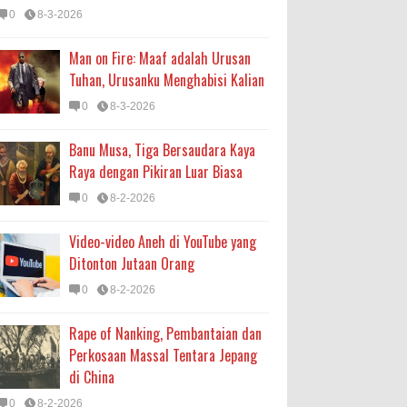
0
8-3-2026
Man on Fire: Maaf adalah Urusan
Tuhan, Urusanku Menghabisi Kalian
0
8-3-2026
Banu Musa, Tiga Bersaudara Kaya
Raya dengan Pikiran Luar Biasa
0
8-2-2026
Video-video Aneh di YouTube yang
Ditonton Jutaan Orang
0
8-2-2026
Rape of Nanking, Pembantaian dan
Perkosaan Massal Tentara Jepang
di China
0
8-2-2026