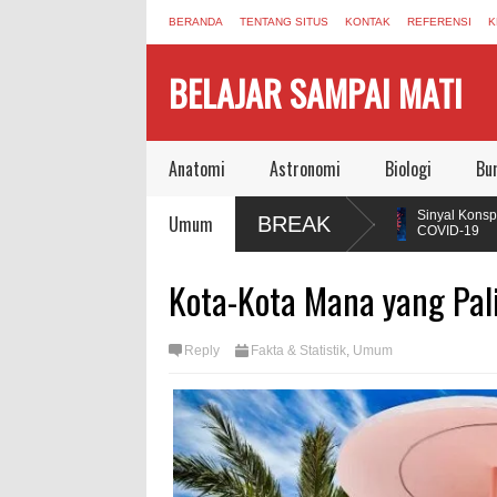
BERANDA
TENTANG SITUS
KONTAK
REFERENSI
K
BELAJAR SAMPAI MATI
Anatomi
Astronomi
Biologi
Bu
dan Buku yang Mengubah Cara Manusia
Sinyal Konspirasi yan
Umum
BREAK
COVID-19
mi, Autophagy, dan Sel yang Memakan Dirinya
Jonas Salk Wafat, Meni
Kota-Kota Mana yang Pal
Vaksin Polio
Kemampuan Regenerasi Seperti Axolotl,
Reply
Fakta & Statistik
,
Umum