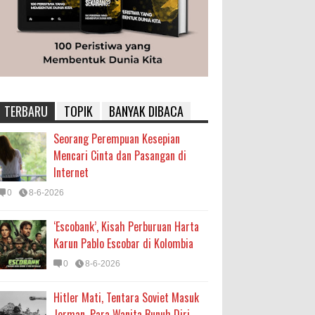
TERBARU
TOPIK
BANYAK DIBACA
Seorang Perempuan Kesepian
Mencari Cinta dan Pasangan di
Internet
0
8-6-2026
‘Escobank’, Kisah Perburuan Harta
Karun Pablo Escobar di Kolombia
0
8-6-2026
Hitler Mati, Tentara Soviet Masuk
Jerman, Para Wanita Bunuh Diri