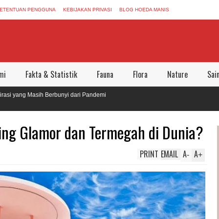
ETENTUAN PENGGUNA
KEBIJAKAN PRIVASI
BLOG HOEDA MANIS
mi
Fakta & Statistik
Fauna
Flora
Nature
Sai
g Masih Berbunyi dari Pandemi
nggalkan Dunia Aman Bersama
ing Glamor dan Termegah di Dunia?
PRINT
EMAIL
A
A
-
+