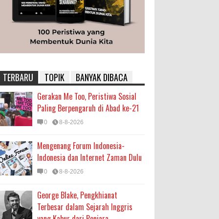
TERBARU
TOPIK
BANYAK DIBACA
Gerakan Me Too, Peristiwa Sosial
Paling Berpengaruh di Abad ke-21
0
8-8-2026
Mengenang Forum Indonesia-
Indonesia dan Internet Zaman Dulu
0
8-8-2026
George Blake, Pengkhianat
Terbesar dalam Sejarah Inggris
yang Kabur dari Penjara