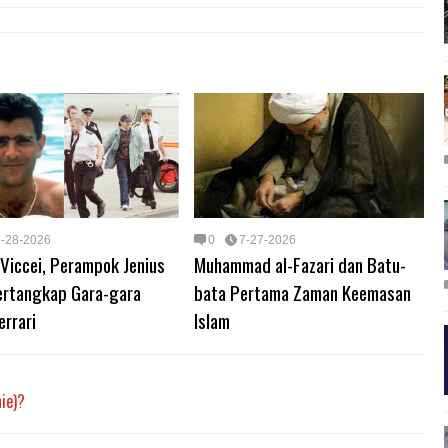
7-28-2026
0
7-27-2026
 Viccei, Perampok Jenius
Muhammad al-Fazari dan Batu-
ertangkap Gara-gara
bata Pertama Zaman Keemasan
errari
Islam
ie)?