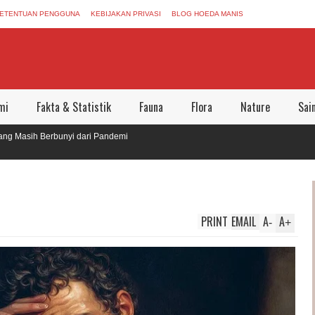
ETENTUAN PENGGUNA
KEBIJAKAN PRIVASI
BLOG HOEDA MANIS
mi
Fakta & Statistik
Fauna
Flora
Nature
Sai
 Pandemi
 Bersama
PRINT
EMAIL
A
A
-
+