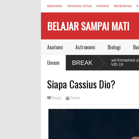
BERANDA
TENTANG SITUS
KONTAK
REFERENSI
K
BELAJAR SAMPAI MATI
Anatomi
Astronomi
Biologi
Bu
bah Cara Manusia
Sinyal Konspirasi yang Masih Berbunyi dari
Umum
BREAK
COVID-19
el yang Memakan Dirinya
Jonas Salk Wafat, Meninggalkan Dunia Aman
Siapa Cassius Dio?
Vaksin Polio
i Seperti Axolotl,
Reply
Tokoh