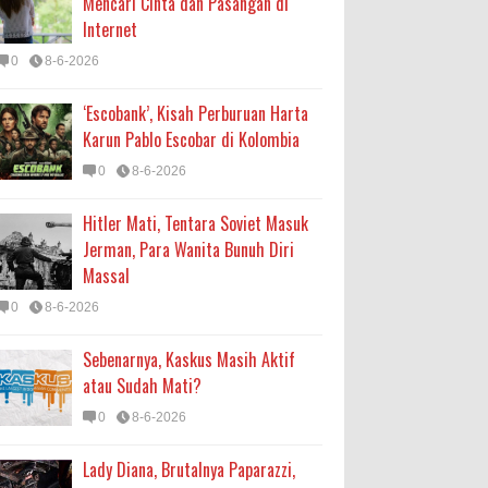
Mencari Cinta dan Pasangan di
Internet
0
8-6-2026
‘Escobank’, Kisah Perburuan Harta
Karun Pablo Escobar di Kolombia
0
8-6-2026
Hitler Mati, Tentara Soviet Masuk
Jerman, Para Wanita Bunuh Diri
Massal
0
8-6-2026
Sebenarnya, Kaskus Masih Aktif
atau Sudah Mati?
0
8-6-2026
Lady Diana, Brutalnya Paparazzi,