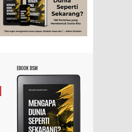
Studi
Teknologi
Tips
Tokoh
Rahasia Togel yang Tidak Dipahami
Tubuh Manusia
Umum
Pemain Togel
Ilustrasi/zdnet.com Ini adalah catatan
penutup untuk dua catatan saya
sebelumnya ( Judi Togel dan Impian Tolol Kaya
Mendadak dan Tidak Ada ...
Apa yang Disebut Impurities?
Ilustrasi/belmontmetals.com Impurities
EBOOK BSM
adalah istilah yang digunakan untuk
menyebut zat-zat yang tidak diinginkan,
yang terdapat dalam suatu...
Apa yang Disebut Badan Golgi?
Ilustrasi/utakatikotak.com Badan Golgi
(disebut pula aparatus Golgi, kompleks
Golgi, atau diktiosom) adalah organel
yang dikaitkan denga...
Apakah UFO Benar-benar Ada?