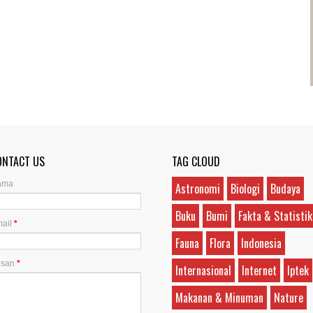
ONTACT US
TAG CLOUD
ama
Astronomi
Biologi
Budaya
Buku
Bumi
Fakta & Statistik
ail
*
Fauna
Flora
Indonesia
esan
*
Internasional
Internet
Iptek
Makanan & Minuman
Nature