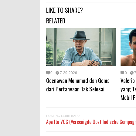
LIKE TO SHARE?
RELATED
0
7-29-2026
0
Goenawan Mohamad dan Gema
Valerio
dari Pertanyaan Tak Selesai
yang T
Mobil F
POSTING LEBIH BARU
Apa Itu VOC (Vereenigde Oost Indische Compagn