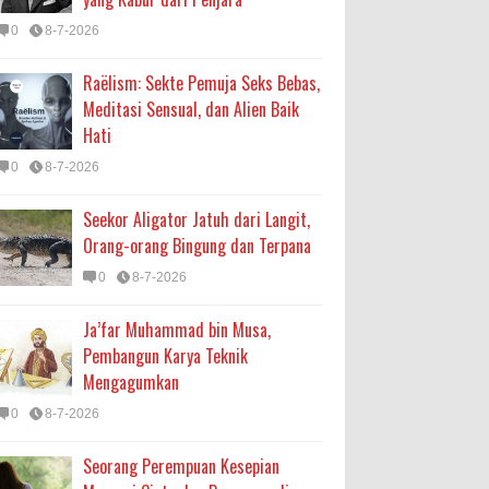
0
8-7-2026
Raëlism: Sekte Pemuja Seks Bebas,
Meditasi Sensual, dan Alien Baik
Hati
0
8-7-2026
Seekor Aligator Jatuh dari Langit,
Orang-orang Bingung dan Terpana
0
8-7-2026
Ja’far Muhammad bin Musa,
Pembangun Karya Teknik
Mengagumkan
0
8-7-2026
Seorang Perempuan Kesepian