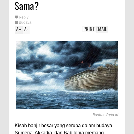
Sama?
Reply
Budaya
A
A
PRINT
EMAIL
+
-
Ilustrasi/grid.id
Kisah banjir besar yang serupa dalam budaya
Sumeria, Akkadia, dan Babilonia memang