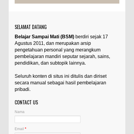
Ilustrasi/belmontmetals.com Impurities adalah
istilah yang digunakan untuk menyebut zat-zat
yang tidak diinginkan, yang terdapat dalam
suatu...
SELAMAT DATANG
Apa yang Disebut Badan Golgi?
Belajar Sampai Mati (BSM)
berdiri sejak 17
Ilustrasi/utakatikotak.com Badan Golgi (disebut
Agustus 2011, dan merupakan arsip
pula aparatus Golgi, kompleks Golgi, atau
diktiosom) adalah organel yang dikaitkan
pengetahuan personal yang merangkum
denga...
pembelajaran mandiri seputar sejarah, sains,
pendidikan, dan subtopik lainnya.
Apakah UFO Benar-benar Ada?
Ilustrasi/istimewa Sebagian orang percaya UFO
Seluruh konten di situs ini ditulis dan diriset
benar-benar ada. Sebagian orang lain percaya
secara manual sebagai hasil pembelajaran
UFO benar-benar tidak ada. Manakah yang
pribadi.
benar...
CONTACT US
Apa Itu Glass Gem Corn atau Jagung
Permata Kaca?
Nama
Ilustrasi/kompasiana.com Glass Gem Corn, yang
juga dikenal sebagai "jagung permata kaca",
adalah varietas unik dari tanaman jagung...
Email
*