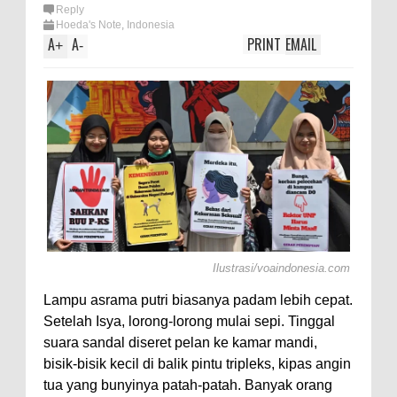
Reply
Hoeda's Note
,
Indonesia
A
A
PRINT
EMAIL
+
-
Ilustrasi/voaindonesia.com
Lampu asrama putri biasanya padam lebih cepat.
Setelah Isya, lorong-lorong mulai sepi. Tinggal
suara sandal diseret pelan ke kamar mandi,
bisik-bisik kecil di balik pintu tripleks, kipas angin
tua yang bunyinya patah-patah. Banyak orang