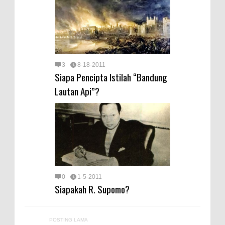
3
8-18-2011
Siapa Pencipta Istilah “Bandung
Lautan Api”?
0
1-5-2011
Siapakah R. Supomo?
POSTING LAMA