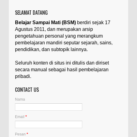
suatu...
SELAMAT DATANG
Apa yang Disebut Badan Golgi?
Belajar Sampai Mati (BSM)
berdiri sejak 17
Ilustrasi/utakatikotak.com Badan Golgi (disebut
Agustus 2011, dan merupakan arsip
pula aparatus Golgi, kompleks Golgi, atau
diktiosom) adalah organel yang dikaitkan
pengetahuan personal yang merangkum
denga...
pembelajaran mandiri seputar sejarah, sains,
pendidikan, dan subtopik lainnya.
Apakah UFO Benar-benar Ada?
Ilustrasi/istimewa Sebagian orang percaya UFO
Seluruh konten di situs ini ditulis dan diriset
benar-benar ada. Sebagian orang lain percaya
secara manual sebagai hasil pembelajaran
UFO benar-benar tidak ada. Manakah yang
pribadi.
benar...
CONTACT US
Apa Itu Glass Gem Corn atau Jagung
Permata Kaca?
Nama
Ilustrasi/kompasiana.com Glass Gem Corn, yang
juga dikenal sebagai "jagung permata kaca",
adalah varietas unik dari tanaman jagung...
Email
*
Apa Itu Artemia, dan Dimana Mereka
Pesan
*