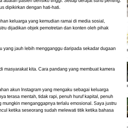
Ia adalah pasien berisiko tinggi. Setiap derajat suhu penting.
s dipikirkan dengan hati-hati.
duhan keluarga yang kemudian ramai di media sosial,
stru dijadikan objek pemotretan dan konten oleh pihak
atu yang jauh lebih mengganggu daripada sekadar dugaan
di masyarakat kita. Cara pandang yang membuat kamera
.
ggahan akun Instagram yang mengaku sebagai keluarga
a terasa mentah, tidak rapi, penuh huruf kapital, penuh
g mungkin menganggapnya terlalu emosional. Saya justru
ncul ketika seseorang sudah melewati titik ketika bahasa