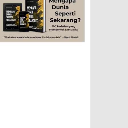
Peristiwa
Psikologi
Sains
Sejarah
disingkat ft) memang lebih sering
digunakan dibanding “meter”...
Studi
Teknologi
Tips
Tokoh
Rahasia Togel yang Tidak Dipahami
Tubuh Manusia
Umum
Pemain Togel
Ilustrasi/zdnet.com Ini adalah catatan
penutup untuk dua catatan saya
sebelumnya ( Judi Togel dan Impian Tolol Kaya
Mendadak dan Tidak Ada ...
Apa yang Disebut Impurities?
Ilustrasi/belmontmetals.com Impurities
adalah istilah yang digunakan untuk
menyebut zat-zat yang tidak diinginkan,
yang terdapat dalam suatu...
Apa yang Disebut Badan Golgi?
Ilustrasi/utakatikotak.com Badan Golgi
(disebut pula aparatus Golgi, kompleks
Golgi, atau diktiosom) adalah organel
yang dikaitkan denga...