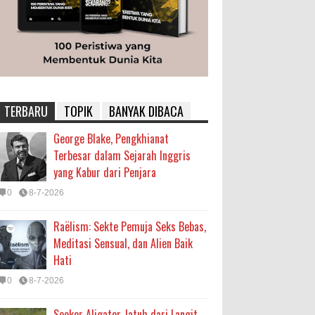
TERBARU
TOPIK
BANYAK DIBACA
George Blake, Pengkhianat
Terbesar dalam Sejarah Inggris
yang Kabur dari Penjara
0
8-7-2026
Raëlism: Sekte Pemuja Seks Bebas,
Meditasi Sensual, dan Alien Baik
Hati
0
8-7-2026
Seekor Aligator Jatuh dari Langit,