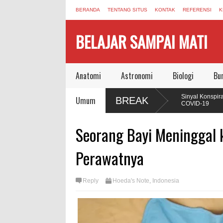
BERANDA
TENTANG SITUS
KONTAK
REFERENSI
K
BELAJAR SAMPAI MATI
Anatomi
Astronomi
Biologi
Bu
n Buku yang Mengubah Cara Manusia
Sinyal Konspirasi yang M
Umum
BREAK
COVID-19
, Autophagy, dan Sel yang Memakan Dirinya
Jonas Salk Wafat, Mening
Seorang Bayi Meninggal 
Vaksin Polio
mampuan Regenerasi Seperti Axolotl,
Perawatnya
Reply
Hoeda's Note
,
Indonesia