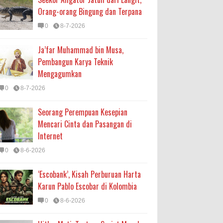
Orang-orang Bingung dan Terpana
0
8-7-2026
Ja’far Muhammad bin Musa,
Pembangun Karya Teknik
Mengagumkan
0
8-7-2026
Seorang Perempuan Kesepian
Mencari Cinta dan Pasangan di
Internet
0
8-6-2026
‘Escobank’, Kisah Perburuan Harta
Karun Pablo Escobar di Kolombia
0
8-6-2026