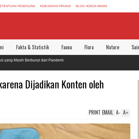
ETENTUAN PENGGUNA
KEBIJAKAN PRIVASI
BLOG HOEDA MANIS
mi
Fakta & Statistik
Fauna
Flora
Nature
Sai
asih Berbunyi dari Pandemi
galkan Dunia Aman Bersama
karena Dijadikan Konten oleh
PRINT
EMAIL
A
A
-
+