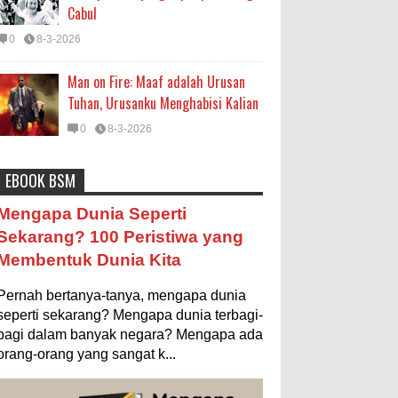
Cabul
0
8-3-2026
Man on Fire: Maaf adalah Urusan
Tuhan, Urusanku Menghabisi Kalian
0
8-3-2026
EBOOK BSM
Astronomi
Biologi
Budaya
Buku
Bumi
Mengapa Negara Miskin Tidak
Mengapa Dunia Seperti
Mencetak Uang yang Banyak saja
Entertainment
Fakta & Statistik
Fauna
Sekarang? 100 Peristiwa yang
biar Kaya?
Membentuk Dunia Kita
Filsafat
Flora
Geografi
Hoeda's Note
Ilustrasi/istimewa Jawaban untuk
pertanyaan itu sebenarnya membutuhkan uraian
Indonesia
Internasional
Internet
Iptek
Pernah bertanya-tanya, mengapa dunia
panjang lebar, namun berikut ini saya usahakan
seringkas...
seperti sekarang? Mengapa dunia terbagi-
Istilah Ilmiah
Makanan & Minuman
Misteri
bagi dalam banyak negara? Mengapa ada
Ukuran 1 Kaki itu Berapa Meter?
orang-orang yang sangat k...
Mitologi
Nature
Olahraga
Pendidikan
Ilustrasi/ginersnow.com Di Inggris dan
Amerika, ukuran “kaki” (feet—biasa